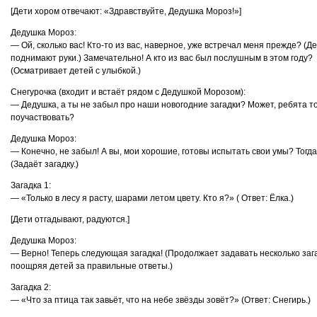
[Дети хором отвечают: «Здравствуйте, Дедушка Мороз!»]
Дедушка Мороз:
— Ой, сколько вас! Кто-то из вас, наверное, уже встречал меня прежде? (Д
поднимают руки.) Замечательно! А кто из вас был послушным в этом году?
(Осматривает детей с улыбкой.)
Снегурочка (входит и встаёт рядом с Дедушкой Морозом):
— Дедушка, а ты не забыл про наши новогодние загадки? Может, ребята т
поучаствовать?
Дедушка Мороз:
— Конечно, не забыл! А вы, мои хорошие, готовы испытать свои умы? Тогда
(Задаёт загадку.)
Загадка 1:
— «Только в лесу я расту, шарами летом цвету. Кто я?» ( Ответ: Ёлка.)
[Дети отгадывают, радуются.]
Дедушка Мороз:
— Верно! Теперь следующая загадка! (Продолжает задавать несколько заг
поощряя детей за правильные ответы.)
Загадка 2:
— «Что за птица так завьёт, что на небе звёзды зовёт?» (Ответ: Снегирь.)