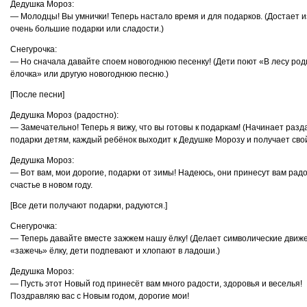
Дедушка Мороз:
— Молодцы! Вы умнички! Теперь настало время и для подарков. (Достает 
очень большие подарки или сладости.)
Снегурочка:
— Но сначала давайте споем новогоднюю песенку! (Дети поют «В лесу род
ёлочка» или другую новогоднюю песню.)
[После песни]
Дедушка Мороз (радостно):
— Замечательно! Теперь я вижу, что вы готовы к подаркам! (Начинает разд
подарки детям, каждый ребёнок выходит к Дедушке Морозу и получает свой
Дедушка Мороз:
— Вот вам, мои дорогие, подарки от зимы! Надеюсь, они принесут вам радо
счастье в новом году.
[Все дети получают подарки, радуются.]
Снегурочка:
— Теперь давайте вместе зажжем нашу ёлку! (Делает символические движ
«зажечь» ёлку, дети подпевают и хлопают в ладоши.)
Дедушка Мороз:
— Пусть этот Новый год принесёт вам много радости, здоровья и веселья!
Поздравляю вас с Новым годом, дорогие мои!