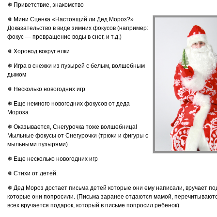
❅ Приветствие, знакомство
❅ Мини Сценка «Настоящий ли Дед Мороз?»
Доказательство в виде зимних фокусов (например:
фокус — превращение воды в снег, и т.д.)
❅ Хоровод вокруг елки
❅ Игра в снежки из пузырей с белым, волшебным
дымом
❅ Несколько новогодних игр
❅ Еще немного новогодних фокусов от деда
Мороза
❅ Оказывается, Снегурочка тоже волшебница!
Мыльные фокусы от Снегурочки (трюки и фигуры с
мыльными пузырями)
❅ Еще несколько новогодних игр
❅ Стихи от детей.
❅ Дед Мороз достает письма детей которые они ему написали, вручает по
которые они попросили. (Письма заранее отдаются мамой, перечитываютс
всех вручается подарок, который в письме попросил ребенок)