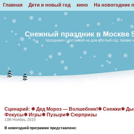
Главная
Дети и новый год
кино
На новогодние 
Снежный праздник в Москве 
праздники с доставкой на дом круглый год. Заявки н
Сценарий: ❅ Дед Мороз — Волшебник!❅ Снежки❅ Д
Фокусы❅ Игры❅ Пузыри❅ Сюрпризы
13th Ноябрь, 2015
В новогодней программе представлено: