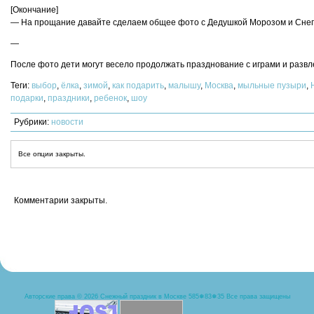
[Окончание]
— На прощание давайте сделаем общее фото с Дедушкой Морозом и Снег
—
После фото дети могут весело продолжать празднование с играми и разв
Теги:
выбор
,
ёлка
,
зимой
,
как подарить
,
малышу
,
Москва
,
мыльные пузыри
,
подарки
,
праздники
,
ребенок
,
шоу
Рубрики:
новости
Все опции закрыты.
Комментарии закрыты.
Авторские права © 2026
Снежный праздник в Москве 585❅83❅35
Все права защищены