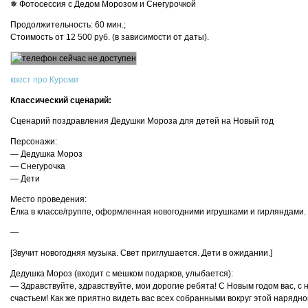
❅ Фотосессия с Дедом Морозом и Снегурочкой
Продолжительность: 60 мин.;
Стоимость от 12 500 руб. (в зависимости от даты).
квест про Куроми
Классический сценарий:
Сценарий поздравления Дедушки Мороза для детей на Новый год
Персонажи:
— Дедушка Мороз
— Снегурочка
— Дети
Место проведения:
Ёлка в классе/группе, оформленная новогодними игрушками и гирляндами.
—
[Звучит новогодняя музыка. Свет приглушается. Дети в ожидании.]
Дедушка Мороз (входит с мешком подарков, улыбается):
— Здравствуйте, здравствуйте, мои дорогие ребята! С Новым годом вас, с
счастьем! Как же приятно видеть вас всех собранными вокруг этой нарядно