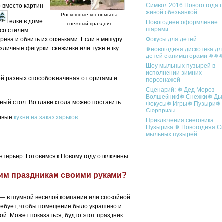
Символ 2016 Нового года 
 вместо картин
живой обезьянкой
Роскошные костюмы на
елки в доме
Новогоднее оформление
снежный праздник
шарами
 со стилем
рева и обвить их огоньками. Если в мишуру
Фокусы для детей
азличные фигурки: снежинки или туже елку
❅новогодняя дискотека дл
детей с аниматорами ❅❅
Шоу мыльных пузырей в
исполнении зимних
ей разных способов начиная от оригами и
персонажей
Сценарий: ❅ Дед Мороз —
Волшебник!❅ Снежки❅ Д
ый стол. Во главе стола можно поставить
Фокусы❅ Игры❅ Пузыри❅
Сюрпризы
сивые
кухни на заказ харьков
.
Приключения снеговика
Пузырика ❅ Новогодняя С
мыльных пузырей
нтерьер. Готовимся к Новому году
отключены
ним праздникам своими руками?
к — в шумной веселой компании или спокойной
ребует, чтобы помещение было украшено и
ой. Может показаться, будто этот праздник