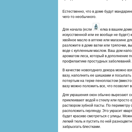
Естественно, что в доме будут мандарин
чего-то необычного.
Для начала (если
елка в вашем доме
искусственной или ее вообще не будет) 
хвойное масло в аптеке или магазине для
разложите в доме ватки или тряпочки, в
воде с купленным маслом. Ваш дом нап
ароматом леса, который в дополнение п
профилактике простудных заболеваний.
В качестве новогоднего декора можно в
вазу, наполнить ее шишками и посыпать
потертым на терке пенопластом (вместо 
вазу можно положить все, что позволит 
Для украшения окон обычно вырезают с
приклеивают водой к стеклу или просто
раствором зубной пасты. По периметру 
расположить гирлянду. Это украсит кварт
будет красиво смотреться с улицы. Можн
легкий тюль и пустить по ней разноцвет
забрызгать блестками.