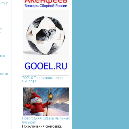
шоу с
я
❅
ым❅
казка
TOP10 Топ лучших голов
ЧМ-2018
Новогодняя Сказка мыльных
пузырей:
Приключения снеговика