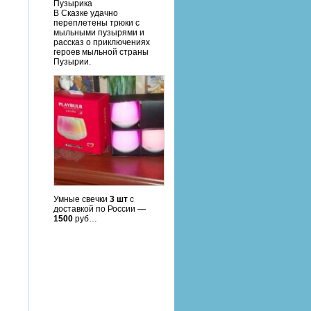
Пузырика
В Cказке удачно
переплетены трюки с
мыльными пузырями и
рассказ о приключениях
героев мыльной страны
Пузырии.
Умные свечки
3 шт
с
доставкой по России —
1500
руб…