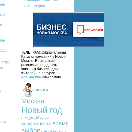
семинары родителям
ние
фотогалерея
ь от
ая
ние
оду
ТЕЛЕГРАМ: Официальный
Каталог компаний в Новой
Москве. Бесплатная
 года
рекламная поддержка
ма
частного бизнеса для
жителей на ресурсе
нов.москва
Вам помогу
метки
нд
Москва
Новый год
ведущий
видео
ь на
время
возможности
выбор
год петуха
год