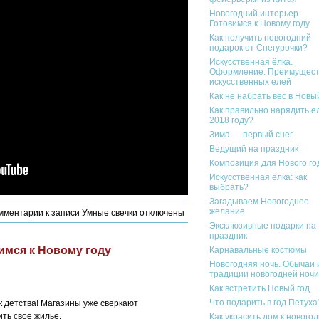
Новогодний интерьер.
Готовимся к Новому году
Как получить новогодний
подарок от Снегурочки?
Искусственная ёлка.
Оформление. Преимущест
искусственных елей
Как не набрать вес в Новы
Как правильно нарядить ел
2018 году?
Зима — первый снег
Ведущий на праздник
Композиция для Нового го
Искусственная ёлка: как
выбрать?
Загадываем Новогоднее
желание
мментарии
к записи Умные свечки
отключены
Эксклюзивные подарки на
праздник
имся к Новому году
Карнавальные костюмы
Новогодняя ночь. Обычаи 
традиции новогодней ночи
Как встретить Новый год
Что подарить в год Петуха
 детства! Магазины уже сверкают
ть свое жилье.
Как украсить дом к нового