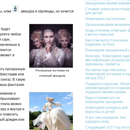
праздникам своими рукам
Сладкие новогодние пода
ы, елки
, мишура и гирлянды, но хочется
для детей
Новогоднее настроение
Организовываем вечеринк
 будет
Когда и почему отмечают 
купите любое
Святого Николая
 саун,
Как отмечался Сочельник
издревле на Руси
ымоченные в
олнится
Планируем праздничный с
оможет в
Культура. Новогодние гада
мистификации, розыгрыши
карнавалы, приметы
зять прозрачную
На смену года обезьяны
Роскошные костюмы на
Новогодний интерьер в го
 блестками или
снежный праздник
петуха 2017
снега). В такую
Подарок в горшочке. Неск
ваша фантазия.
рекомендаций по создани
подарков своими руками
нежинки и
Куда отправиться на
 обрызгивают
новогодние праздники
стекла можно
Новогодние конкурсы для
иру и внутри и
взрослых и детей
о повесить
И вот она нарядная. Как
ный дождик или
нарядить ёлку
Следующий 2017 год пету