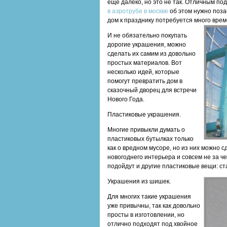
еще далеко, но это не так. Отличным по
в аэротрубе в москве
об этом нужно поза
дом к празднику потребуется много врем
И не обязательно покупать
дорогие украшения, можно
сделать их самим из довольно
простых материалов. Вот
несколько идей, которые
помогут превратить дом в
сказочный дворец для встречи
Нового Года.
Пластиковые украшения.
Многие привыкли думать о
пластиковых бутылках только
как о вредном мусоре, но из них можно 
новогоднего интерьера и совсем не за ч
подойдут и другие пластиковые вещи: ст
Украшения из шишек.
Для многих такие украшения
уже привычны, так как довольно
просты в изготовлении, но
отлично подходят под хвойное