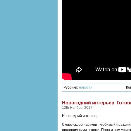
Рубрики:
новости
Ко
Новогодний интерьер. Готов
12th Ноябрь, 2017
Новогодний интерьер
Скоро-скоро наступит любимый праздник
праздничными огнями. Пора и нам украси