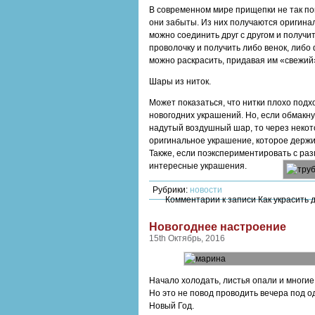
В современном мире прищепки не так поп
они забыты. Из них получаются оригина
можно соединить друг с другом и получи
проволочку и получить либо венок, либ
можно раскрасить, придавая им «свежий»
Шары из ниток.
Может показаться, что нитки плохо подх
новогодних украшений. Но, если обмакну
надутый воздушный шар, то через некот
оригинальное украшение, которое держи
Также, если поэкспериментировать с ра
интересные украшения.
Рубрики:
новости
Комментарии
к записи Как украсить
Новогоднее настроение
15th Октябрь, 2016
Начало холодать, листья опали и многие
Но это не повод проводить вечера под о
Новый Год.