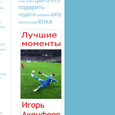
что
цвета
участники
и?
подарить
рки
шоу
чудеса
шарики
ёлка
у
эксклюзив
День
тол
ния,
,
д
олько
ю
ха