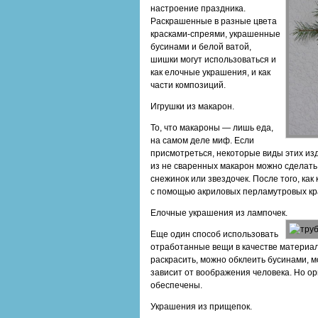
настроение праздника.
Раскрашенные в разные цвета
красками-спреями, украшенные
бусинами и белой ватой,
шишки могут использоваться и
как елочные украшения, и как
части композиций.
Игрушки из макарон.
То, что макароны — лишь еда,
на самом деле миф. Если
присмотреться, некоторые виды этих из
из не сваренных макарон можно сделать
снежинок или звездочек. После того, ка
с помощью акриловых перламутровых кр
Елочные украшения из лампочек.
Еще один способ использовать
отработанные вещи в качестве материа
раскрасить, можно обклеить бусинами, м
зависит от воображения человека. Но о
обеспечены.
Украшения из прищепок.