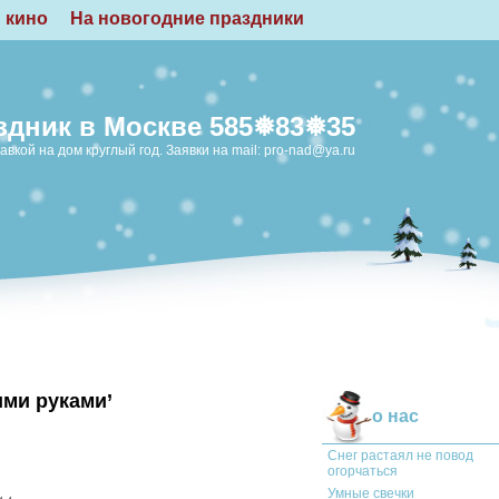
кино
На новогодние праздники
дник в Москве 585❅83❅35
авкой на дом круглый год. Заявки на mail: pro-nad@ya.ru
ими руками’
о нас
Снег растаял не повод
огорчаться
Умные свечки