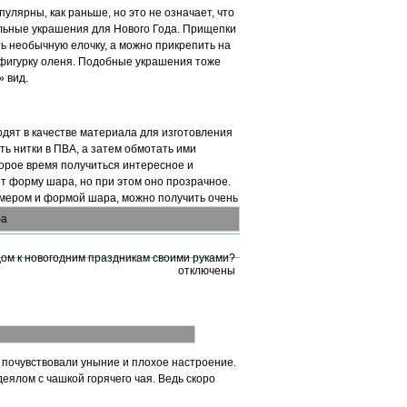
улярны, как раньше, но это не означает, что
льные украшения для Нового Года. Прищепки
ть необычную елочку, а можно прикрепить на
о фигурку оленя. Подобные украшения тоже
 вид.
одят в качестве материала для изготовления
ть нитки в ПВА, а затем обмотать ими
орое время получиться интересное и
т форму шара, но при этом оно прозрачное.
змером и формой шара, можно получить очень
 дом к новогодним праздникам своими руками?
отключены
 почувствовали уныние и плохое настроение.
деялом с чашкой горячего чая. Ведь скоро