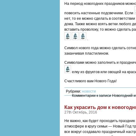
На период новогодних праздников можно
повесить настенные подсвечники. Если
нет, то ее можно сделать в соответствии
дома. Также можно взять ветки любого де
вставить проволоку, то можно сделать р
.
Символ нового года можно сделать сотн
заканчивая пластилином.
Символами можно заполнить и праздничн
елку из фруктов или овощей на кра
Счастливого вам Нового Года!
Рубрики:
новости
Комментарии
к записи Новогодний и
Как украсить дом к новогод
27th Октябрь, 2016
Не важно, как будет проходить праздни
атмосфере в кругу семьи — Новый Год т
все вокруг создавало праздничный настр