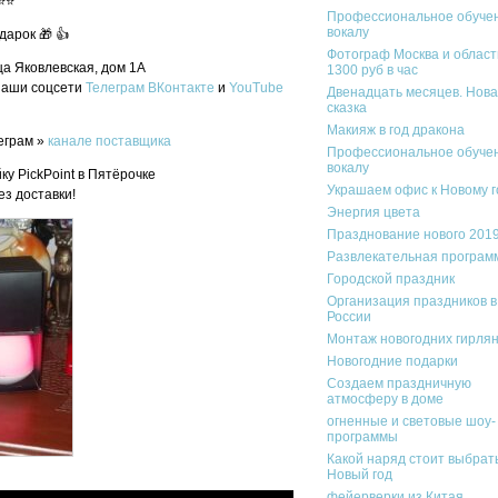
⭐⭐⭐
Профессиональное обуче
вокалу
дарок 🎁 👍
Фотограф Москва и област
а Яковлевская, дом 1А
1300 руб в час
 наши соцсети
Телеграм
ВКонтакте
и
YouTube
Двенадцать месяцев. Нов
сказка
Макияж в год дракона
еграм »
канале поставщика
Профессиональное обуче
вокалу
ку PickPoint в Пятёрочке
Украшаем офис к Новому г
ез доставки!
Энергия цвета
Празднование нового 2019
Развлекательная програм
Городской праздник
Организация праздников в
России
Монтаж новогодних гирля
Новогодние подарки
Создаем праздничную
атмосферу в доме
огненные и световые шоу-
программы
Какой наряд стоит выбрат
Новый год
фейерверки из Китая