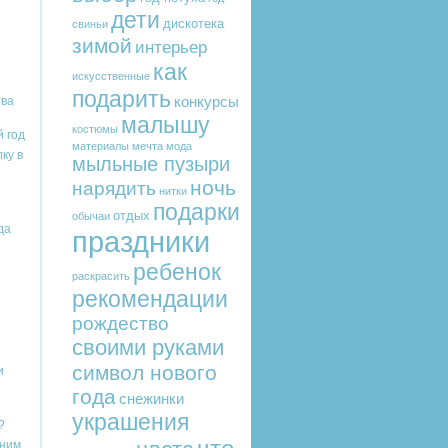
дети
дискотека
свиньи
зимой
интерьер
как
искусственные
подарить
конкурсы
ва
малышу
костюмы
й год
материалы
мечта
мода
ку в
мыльные пузыри
ночь
нарядить
нитки
подарки
отдых
обычаи
да
праздники
ребенок
раскрасить
рекомендации
рождество
своими руками
символ нового
и
года
снежинки
украшения
?
дним